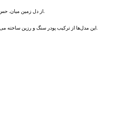
از دل زمین میان. حس واقعی طبیعت رو منتقل می‌کنن، هر تکه‌شون یه طرح منحصربه‌فرد داره. دوام بالایی دارن ولی ممکنه نسبت به مواد اسیدی حساس باشن.
این مدل‌ها از ترکیب پودر سنگ و رزین ساخته می‌شن. ظاهرشون می‌تونه دقیقاً مثل سنگ طبیعی باشه ولی وزن کمتر و قیمت پایین‌تری دارن. از نظر آب‌بندی و نظافت هم معمولاً راحت‌ترن.