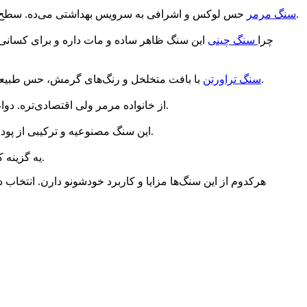
حس لوکس و اشرافی به سرویس بهداشتی می‌ده. سطح صیقلی و شفاف داره و هر تکه‌ش منحصربه‌فرده. البته نسبت به مواد اسیدی و شوینده‌ها حساسه، پس نگهداریش کمی دقت می‌خواد.
سنگ مرمر
چرا
سنگ چینی
این سنگ ظاهر ساده و مات داره و برای کسانی 
با بافت متخلخل و رنگ‌های گرمش، حس طبیعی و سنتی ایجاد می‌کنه. ظاهرش خیلی دلنشینه، ولی به دلیل تخلخل بالا نیاز به آب‌بندی داره. مناسب سرویس‌های روستیک و کلاسیکه.
سنگ تراورتن
از خانواده مرمر ولی اقتصادی‌تره. دوام خوبی داره و رنگ‌بندی متنوعش باعث می‌شه راحت با دیوار و کف هماهنگ بشه. برای سرویس‌های پرتردد انتخاب به‌صرفه و منطقیه.
این سنگ مصنوعیه و ترکیبی از پودر سنگ و رزینه. ظاهرش شبیه سنگ طبیعی ولی وزن کمتری داره، ضد لکه و راحت تمیز می‌شه. برای فضاهای مدرن و مینیمال عالیه.
یه گزینه کلاسیک و ملایم که رنگ‌های کرم، سفید و خاکی داره. سبک و طبیعیه، ولی نسبت به خراش و آب کمی حساسه، پس باید مراقبتش کنی.
هرکدوم از این سنگ‌ها مزایا و کاربرد خودشونو دارن. انتخا