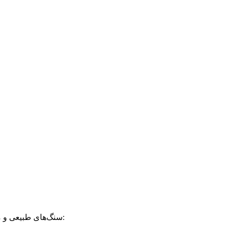
سنگ‌های طبیعی و مصنوعی، دو خانواده‌ی بزرگ روشویی‌های سنگی هستن. هرکدوم مزایا و معایب خودشونو دارن بریم ببینیم بهترین جنس روشویی کدومشونه: