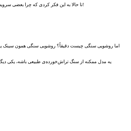
تا حالا به این فکر کردی که چرا بعضی سرویس‌های بهداشتی یه حس خاص، لوکس و حتی آرامش خوبی دارن؟ همون حسیه که وقتی واردش می‌شی، ناخودآگاه می‌گی: عه! چه خوشگله!
اما روشویی سنگی چیست دقیقاً؟ روشویی سنگی همون سینک یا پا
یه مدل ممکنه از سنگ تراش‌خورده‌ی طبیعی باشه، یکی دیگ