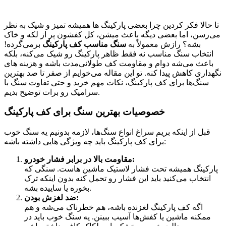
تا حالا فکر کردین چرا بعضی پارکینگ ‌ها همیشه تمیز و شیک به نظر
می‌رسن، اما بعضی دیگه باعث میشن، کل کفشون پر از لکه و خاک
بشه؟ رازش معمولاً به
سنگ مناسب کف پارکینگ
برمی‌گرده!
انتخاب سنگ مناسب نه فقط ظاهر پارکینگ رو شیک می‌کنه، بلکه
باعث می‌شه دوام و مقاومت کف طولانی‌مدت باشه و هزینه‌ های
نگهداری کاهش پیدا کنه. تو این مقاله می‌خوایم از صفر تا صد بهترین
سنگ‌ها برای کف پارکینگ، نکات مهم خرید و حتی تفاوت سنگ با
سرامیک رو برات توضیح بدیم.
خصوصیات بهترین سنگ برای کف پارکینگ
قبل از اینکه بریم سراغ انواع سنگ‌ها، لازمه بدونیم یه سنگ خوب
برای کف پارکینگ باید چه ویژگی ‌هایی داشته باشه:
مقاومت بالا در برابر فشار خودرو:
پارکینگ همیشه تحت فشار لاستیک ماشین ‌هاست. سنگی که
انتخاب می‌کنید باید این فشار رو تحمل کنه بدون اینکه ترک
بخوره یا ساییده بشه.
ضد لغزش بودن:
اگه کف پارکینگ لغزنده باشه، هم خطرناک می‌شه و هم
ممکنه ماشین یا کفش‌ها آسیب ببینن. یه سنگ خوب باید در