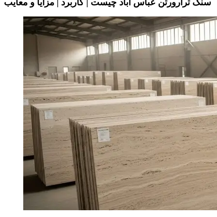
سنگ ترارورتن عباس اباد چیست | کاربرد | مزایا و معایب