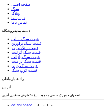
صفحه اصلی
سنگ
وبلاگ
درباره ما
تماس باما
دسته بندی
فروشگاه
قیمت سنگ اسلب
قیمت سنگ تراورتن
قیمت سنگ مرمر
قیمت سنگ گرانیت
قیمت سنگ بازالت
قیمت سنگ ترامیت
قیمت سنگ چینی
قیمت کوپ سنگ
راه های
ارتباطی
ادرس
اصفهان - شهرک صنعتی محموداباد خ ۳۸ شرقی سنگبری آذرین
شماره تماس
09132109390