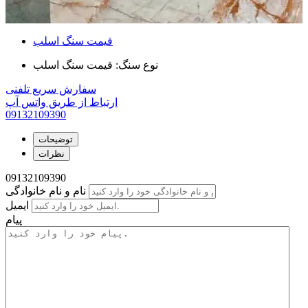
قیمت سنگ اسلب
نوع سنگ:
قیمت سنگ اسلب
سفارش سریع تلفنی
ارتباط از طریق واتس آپ
09132109390
توضیحات
نظرات
09132109390
نام و نام خانوادگی
ایمیل
پیام