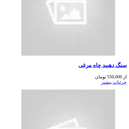
سنگ دهبید چاه مرغی
از
550,000
تومان
جزئیات بیشتر