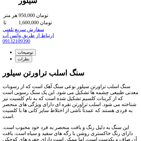
سیلور
تومان
950,000
هر متر
تومان
1,600,000
تا
سفارش سریع تلفنی
ارتباط از طریق واتس آپ
09132109390
توضیحات
نظرات
سنگ اسلب تراورتن سیلور
سنگ اسلب تراورتن سیلور نوعی سنگ آهک است که از رسوبات
معدنی طبیعی چشمه ها تشکیل می شود. این یک سنگ رسوبی است
که از کربنات کلسیم تشکیل شده است که به نام کلسیت نیز
شناخته می شود. اسلب تراورتن نقره ای دارای ویژگی های منحصر
به فردی هستند که عمدتاً ناشی از اختلاط سایر کانی ها با کلسیت
است.
این سنگ به دلیل رنگ و بافت منحصر به فرد خود محبوب است.
دارای رنگ خاکستری روشن با رگه های سفید و سیاه است. بافت
آن صاف و یکدست است، اما ممکن است دارای حفره های کوچکی