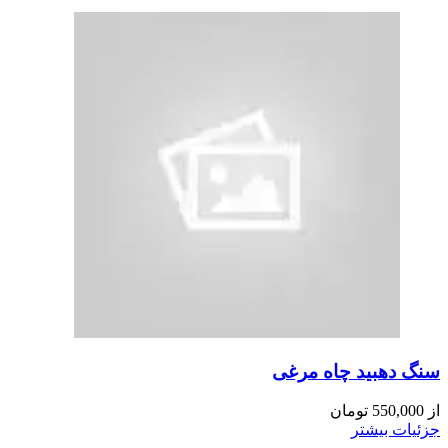
سنگ دهبید چاه مرغی
از
550,000
تومان
جزئیات بیشتر