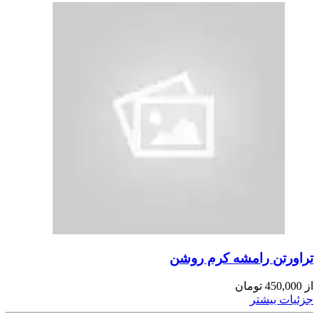
تراورتن رامشه کرم روشن
از
450,000
تومان
جزئیات بیشتر