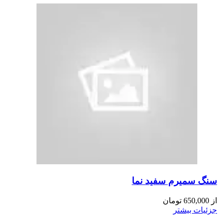
سنگ سمیرم سفید نما
از
650,000
تومان
جزئیات بیشتر